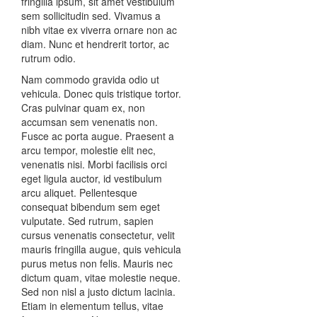
fringilla ipsum, sit amet vestibulum
sem sollicitudin sed. Vivamus a
nibh vitae ex viverra ornare non ac
diam. Nunc et hendrerit tortor, ac
rutrum odio.
Nam commodo gravida odio ut
vehicula. Donec quis tristique tortor.
Cras pulvinar quam ex, non
accumsan sem venenatis non.
Fusce ac porta augue. Praesent a
arcu tempor, molestie elit nec,
venenatis nisi. Morbi facilisis orci
eget ligula auctor, id vestibulum
arcu aliquet. Pellentesque
consequat bibendum sem eget
vulputate. Sed rutrum, sapien
cursus venenatis consectetur, velit
mauris fringilla augue, quis vehicula
purus metus non felis. Mauris nec
dictum quam, vitae molestie neque.
Sed non nisl a justo dictum lacinia.
Etiam in elementum tellus, vitae