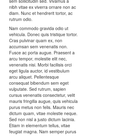
sem sollicitudin sed. Vivamus a
nibh vitae ex viverra ornare non ac
diam. Nunc et hendrerit tortor, ac
rutrum odio.
Nam commodo gravida odio ut
vehicula. Donec quis tristique tortor.
Cras pulvinar quam ex, non
accumsan sem venenatis non.
Fusce ac porta augue. Praesent a
arcu tempor, molestie elit nec,
venenatis nisi. Morbi facilisis orci
eget ligula auctor, id vestibulum
arcu aliquet. Pellentesque
consequat bibendum sem eget
vulputate. Sed rutrum, sapien
cursus venenatis consectetur, velit
mauris fringilla augue, quis vehicula
purus metus non felis. Mauris nec
dictum quam, vitae molestie neque.
Sed non nisl a justo dictum lacinia.
Etiam in elementum tellus, vitae
feugiat magna. Nam semper purus