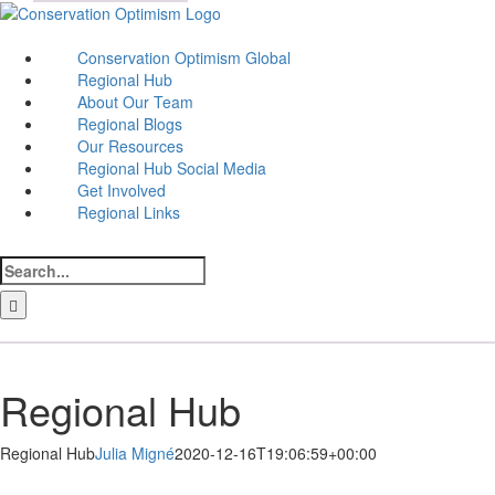
Skip
to
content
Conservation Optimism Global
Regional Hub
About Our Team
Regional Blogs
Our Resources
Regional Hub Social Media
Get Involved
Regional Links
Search
for:
LinkedIn
Facebook
Instagram
Bluesky
Regional Hub
Regional Hub
Julia Migné
2020-12-16T19:06:59+00:00